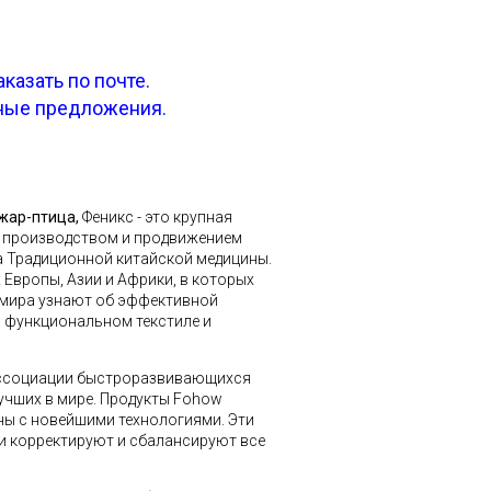
азать по почте.
тные предложения.
жар-птица,
Феникс - это крупная
, производством и продвижением
а Традиционной китайской медицины.
 Европы, Азии и Африки, в которых
 мира узнают об эффективной
, функциональном текстиле и
 ассоциации быстроразвивающихся
лучших в мире. Продукты Fohow
ы с новейшими технологиями. Эти
и корректируют и сбалансируют все