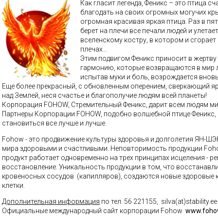
Как гласит легенда, Феникс – это птица сч
благодать на своих огромных могучих кры
огромная красивая яркая птица. Раз в пят
берет на плечи все печали людей и улетае
вселенскому костру, в котором и сгорает
плечах…
Этим подвигом Феникс приносит в жертву 
гармонию, которые возвращаются в мир лю
испытав муки и боль, возрождается вновь
Еще более прекрасный, с обновленным оперением, сверкающий я
над Землей, неся счастье и благополучие людям всей планеты!
Корпорация FOHOW, Стремительный Феникс, дарит всем людям мир
Партнеры Корпорации FOHOW, подобно волшебной птице Феникс, 
становиться все лучше и лучше.
Fohow - это продвижение культуры здоровья и долголетия
ЯН-ШЭ
мира здоровыми и счастливыми.
Неповторимость продукции Foho
продукт работает одновременно на трех принципах исцеления - ре
восстановление. Уникальность продукции в том, что
восстанавл
кровеносных сосудов (капилляров), создаются новые здоровые 
клетки.
Дополнительная информация
по тел. 56 221155, silva(at)stability.ee 
Официальные международный сайт корпорации Fohow
www.foho