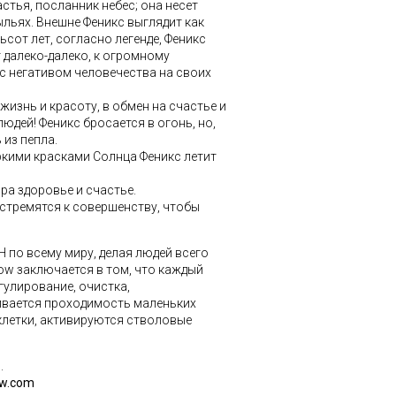
астья, посланник небес; она несет
льях. Внешне Феникс выглядит как
ьсот лет, согласно легенде, Феникс
т далеко-далеко, к огромному
 с негативом человечества на своих
жизнь и красоту, в обмен на счастье и
дей! Феникс бросается в огонь, но,
 из пепла.
ркими красками Солнца Феникс летит
а здоровье и счастье.
стремятся к совершенству, чтобы
Н
по всему миру, делая людей всего
w заключается в том, что каждый
гулирование, очистка,
ивается
проходимость м
аленьких
клетки, активируются стволовые
.
w.com