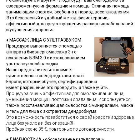
Рекомендуйте и другим - люди будут вам благодарны за
своевременную информацию и помощь. Отличная помощь
занимающим
спортом
, особенно в период восстановления.
Это безопасный и удобный метод физиотерапии,
эффективный для предотвращения различных заболеваний
и улучшения здоровья.
♦
МАССАЖ ЛИЦА С УЛЬТРАЗВУКОМ
Процедура выполняется с помощью
аппарата биоэнергомассажа 3-го
поколения БЭМ 3.0 с использованием
ультразвуковой насадки.
Наше представительство имеет
единственного спецпредставителя в
Европе, который обучен, сертифицирован и
имеет
разрешение это проводить. а также учить.
Процедура очень эффективная для омолаживания лица
,
уменьшения морщин, подтяжки овала лица. Используеться
также в
осстанавливающая сыворотка с минералами,
маска
и гель для лица с экстрактом дендробиума.
Это возможность позаботиться о своей красоте и здоровье
лица без уколов и
без операций!
Пробная сеанс 35 €, повторные по договоренности.
♦ ДИАГНОСТИКА - обследование капилляров +