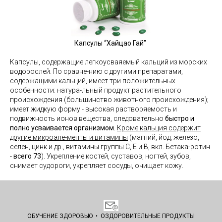
Капсулы “Хайцао Гай”
Капсулы, содержащие легкоусваяемый кальций из морских
водорослей. По сравне-нию с другими препаратами,
содержащими кальций, имеет три положительных
особенности: натура-льный продукт растительного
происхождения (большинство животного происхождения);
имеет жидкую форму - высокая растворяемость и
подвижность ионов вещества, следовательно
быстро и
полно усваивается организмом.
Кроме кальция
содержит
другие микроэле-менты и витамины
(магний, йод, железо,
селен, цинк и др., витамины группы C, E и В, вкл. Бетака-ротин
-
всего 73
). Укрепление костей, суставов, ногтей, зубов,
снимает судороги, укрепляет сосуды, очищает кожу.
ОБУЧЕНИЕ ЗДОРОВЬЮ
•
ОЗДОРОВИТЕЛЬНЫЕ
ПРОДУКТЫ