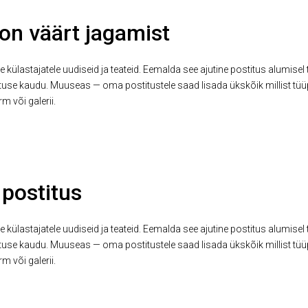
on väärt jagamist
 külastajatele uudiseid ja teateid. Eemalda see ajutine postitus alumisel 
tuse kaudu. Muuseas — oma postitustele saad lisada ükskõik millist tüüpi
rm või galerii.
 postitus
 külastajatele uudiseid ja teateid. Eemalda see ajutine postitus alumisel 
tuse kaudu. Muuseas — oma postitustele saad lisada ükskõik millist tüüpi
rm või galerii.