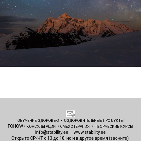
ОБУЧЕНИЕ ЗДОРОВЬЮ
•
ОЗДОРОВИТЕЛЬНЫЕ
ПРОДУКТЫ
FOHOW
•
•
•
КОНСУЛЬТАЦИИ
СМЕХОТЕРАПИЯ
ТВОРЧЕСКИЕ КУРСЫ
info@stability.ee
www.stability.ee
Открыто СР-ЧТ с 13 до 18, но и в другое время (звоните)