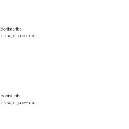
tööriistaribal
 sisu, olgu see siis
tööriistaribal
 sisu, olgu see siis