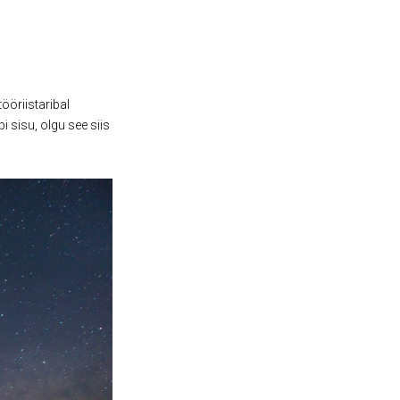
tööriistaribal
 sisu, olgu see siis