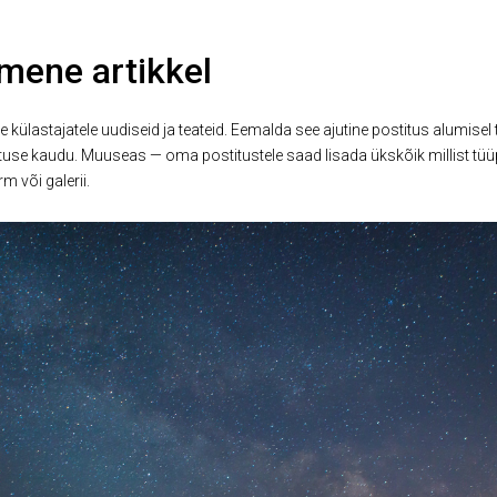
mene artikkel
 külastajatele uudiseid ja teateid. Eemalda see ajutine postitus alumisel 
tuse kaudu. Muuseas — oma postitustele saad lisada ükskõik millist tüüpi
rm või galerii.