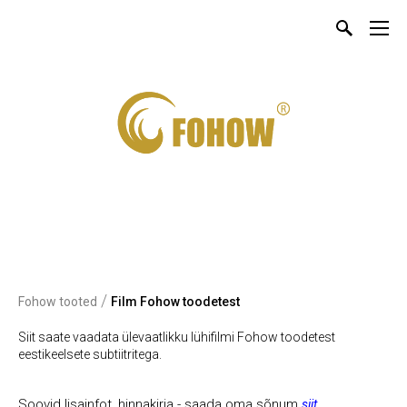
/
Fohow tooted
Film Fohow toodetest
Siit saate vaadata ülevaatlikku lühifilmi Fohow toodetest
eestikeelsete subtiitritega.
Soovid lisainfot, hinnakirja - saada oma sõnum
siit