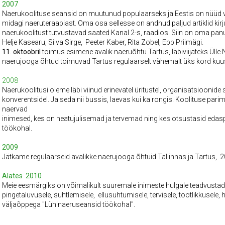
2007
Naerukoolituse seansid on muutunud populaarseks ja Eestis on nüüd vä
midagi naeruteraapiast. Oma osa sellesse on andnud paljud artiklid 
naerukoolitust tutvustavad saated Kanal 2-s, raadios. Siin on oma pa
Helje Kasearu, Silva Sirge, Peeter Kaber, Rita Zobel, Epp Priimägi.
11. oktoobril
toimus esimene avalik naeruõhtu Tartus, läbiviijateks Ülle
naerujooga õhtud toimuvad Tartus regulaarselt vähemalt üks kord kuu
2008
Naerukoolitusi oleme läbi viinud erinevatel üritustel, organisatsioonide su
konverentsidel. Ja seda nii bussis, laevas kui ka rongis. Koolituse par
naervad
inimesed, kes on heatujulisemad ja tervemad ning kes otsustasid edas
töökohal.
2009
Jätkame regulaarseid avalikke naerujooga õhtuid Tallinnas ja Tartus, 
Alates 2010
Meie eesmärgiks on võimalikult suuremale inimeste hulgale teadvustad
pingetaluvusele, suhtlemisele, ellusuhtumisele, tervisele, tootlikkusele,
väljaõppega "Lühinaeruseansid töökohal".