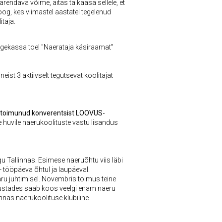
arendava võime, aitas ta kaasa sellele, et
goog,
kes viimastel aastatel tegelenud
itaja.
aigekassa toel "Naerataja käsiraamat"
st 3 aktiivselt tegutsevat koolitajat
l toimunud konverentsist LOOVUS-
le huvile naerukoolituste vastu lisandus
gu Tallinnas. Esimese naeruõhtu viis läbi
- tööpäeva õhtul ja laupäeval.
ru juhtimisel. Novembris toimus teine
tsustades saab koos veelgi enam naeru
innas naerukoolituse klubiline