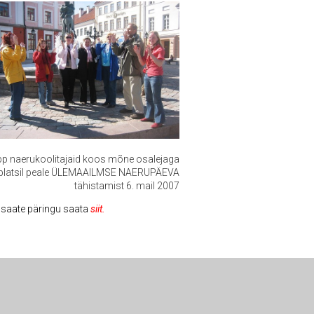
p naerukoolitajaid koos mõne osalejaga
 platsil peale ÜLEMAAILMSE NAERUPÄEVA
tähistamist
6. mail 2007
, saate päringu saata
s
iit
.