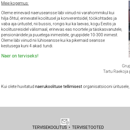
Meie kogemus:
Oleme erinevaid naeruseansse läbi viinud nii varahommikul kui
hilja õhtul, erinevatel koolitusel ja konverentsidel, töökohtades ja
vaba aja üritustel, nii bussis, rongis kui ka laevas, kogu Eestis ja
koolitusreisidel välismaal, erinevas eas noortele ja täiskasvanutele,
pensionäridele ja puuetega inimestele, gruppidele 10-300 inimest.
Oleme läbi viinud nii lühiseansse kui ka pikemaid seansse
kestusega kuni 4 akad. tundi.
Naer on terviseks!
Grup
Tartu Raekoja
Kui olete huvitatud
naerukoolituse tellimisest
organisatsiooni üritusele
TERVISEKOOLITUS
•
TERVISETOOTED