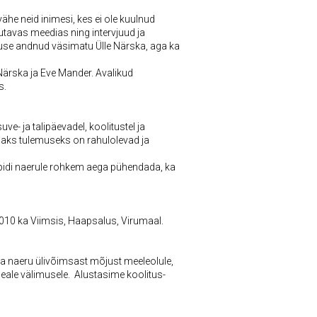
he neid inimesi, kes ei ole kuulnud
kirjutavas meedias ning intervjuud ja
nuse andnud väsimatu Ülle Närska, aga ka
 Närska ja Eve Mander. Avalikud
s.
ve- ja talipäevadel, koolitustel ja
imaks tulemuseks on rahulolevad ja
pidi naerule rohkem aega pühendada, ka
2010 ka Viimsis, Haapsalus, Virumaal.
a naeru ülivõimsast mõjust meeleolule,
 heale välimusele. Alustasime koolitus-