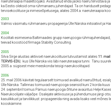
naeruteraapia maaletoojaks. Avastanud enda
jaoks naeru tervistava ja 
ka
Eestis oleksid oma rühmanaeru juhendajad. Ta on hariduselt peda
tervisekoolituse ja inimeseõpetusega,
alates 2004.a. naeruteraapia kool
2003
Valmis väsimatu rühmanaeru propageerija Ülle Närska initsiatiivil ja H
2004
Koolitati esimesena Baltimaades grupp naerujooga rühmajuhendajaid, nei
teevad koostööd firmaga Stability Consulting.
2005
Silva Sirge alustas aktiivset naerukoolituse tutvustamist alates
11. mai
TERVIS-EDU
, kus Ülle Närska viis läbi naeruteraapia tunni. Tänu suure
2005.a. sügisest meie meeskonda teisigi naerukoolitajaid.
2006
25. mail 2006 käivitati tegulaarselt toimuvad avalikud naeruõhtud, esial
Ülle Närska. Tallinnas toimuvad naerujooga seansid kuni 2 korda kuus 
24. septembril toimus Pärnus naerujooga õhtune avaüritus Helje Kasea
Naerukoolijate väljaõpe. Osalejate aktiivsuse ja pühendumuse järgi o
kasulikkust ja tarvilikkust propageerida ning avada lisaks veel mõnes l
kooskäimine.