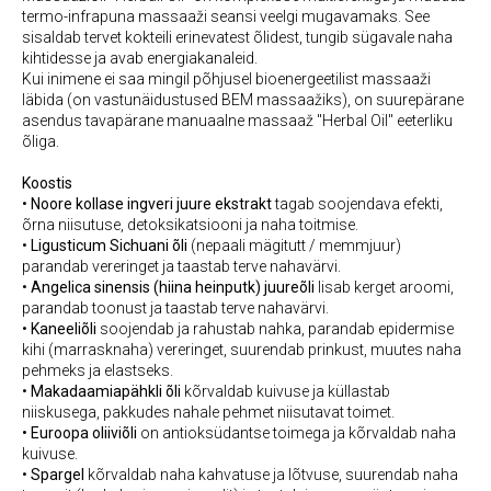
termo-infrapuna massaaži seansi veelgi mugavamaks. See
sisaldab tervet kokteili erinevatest õlidest, tungib sügavale naha
kihtidesse ja avab energiakanaleid.
Kui inimene ei saa mingil põhjusel bioenergeetilist massaaži
läbida (on vastunäidustused BEM massaažiks), on suurepärane
asendus tavapärane manuaalne massaaž "Herbal Oil" eeterliku
õliga.
Koostis
•
Noore kollase ingveri juure ekstrakt
tagab soojendava efekti,
õrna niisutuse, detoksikatsiooni ja naha toitmise.
•
Ligusticum Sichuani õli
(nepaali mägitutt / memmjuur)
parandab vereringet ja taastab terve nahavärvi.
•
Angelica sinensis (hiina heinputk) juureõli
lisab kerget aroomi,
parandab toonust ja taastab terve nahavärvi.
•
Kaneeliõli
soojendab ja rahustab nahka, parandab epidermise
kihi (marrasknaha) vereringet, suurendab prinkust, muutes naha
pehmeks ja elastseks.
•
Makadaamiapähkli õli
kõrvaldab kuivuse ja küllastab
niiskusega, pakkudes nahale pehmet niisutavat toimet.
• Euroopa oliiviõli
on antioksüdantse toimega ja kõrvaldab naha
kuivuse.
•
Spargel
kõrvaldab naha kahvatuse ja lõtvuse, suurendab naha