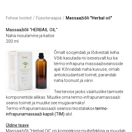
/
/
Fohow tooted
Füsioteraapia
Massaažiõli "Herbal oil"
Massaažiõli "HERBAIL OIL"
Naha niisutamine ja kaitse
200 ml
Õrnalt soojendab ja lõdvestab keha.
Võib kasutada nii iseseisvalt kui ka
termo-infrapuna massaažiseansside
ajal. Kõrvaldab naha kuivuse, omab
antioksüdantset toimet, parandab
naha toonust ja värvi.
Teie tervise jaoks väärtuslike taimsete
komponentide allikas. Muutke oma termo-infrapunamassaaži
seansi toimet ja muutke see mugavamaks!
Termo-infrapunamassaaži seanssi teostatakse
termo-
infrapunamassaaži kapsli (TIM)
abil.
Üldine teave
Massaažiõli "Herbail Oil" on kompleksse multiefektiga ja muudab