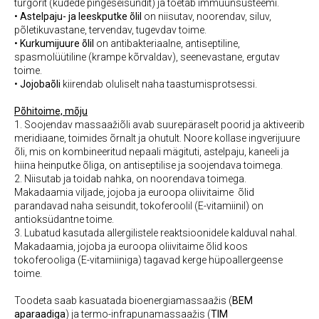
turgorit (kudede pingeseisundit) ja toetab immuunsüsteemi.
•
Astelpaju- ja leeskputke õlil
on niisutav, noorendav, siluv,
põletikuvastane, tervendav, tugevdav toime.
•
Kurkumijuure õlil
on antibakteriaalne, antiseptiline,
spasmolüütiline (krampe kõrvaldav), seenevastane, ergutav
toime.
•
Jojobaõli
kiirendab oluliselt naha taastumisprotsessi.
Põhitoime, mõju
1. Soojendav massaažiõli avab suurepäraselt poorid ja aktiveerib
meridiaane, toimides õrnalt ja ohutult. Noore kollase ingverijuure
õli, mis on kombineeritud nepaali mägituti, astelpaju, kaneeli ja
hiina heinputke õliga, on antiseptilise ja soojendava toimega.
2. Niisutab ja toidab nahka, on noorendava toimega.
Makadaamia viljade, jojoba ja euroopa oliivitaime õlid
parandavad naha seisundit, tokoferoolil (E-vitamiinil) on
antioksüdantne toime.
3. Lubatud kasutada allergilistele reaktsioonidele kalduval nahal.
Makadaamia, jojoba ja euroopa oliivitaime õlid koos
tokoferooliga (E-vitamiiniga) tagavad kerge hüpoallergeense
toime.
Toodeta saab kasuatada bioenergiamassaažis (
BEM
aparaadiga
) ja termo-infrapunamassaažis (
TIM