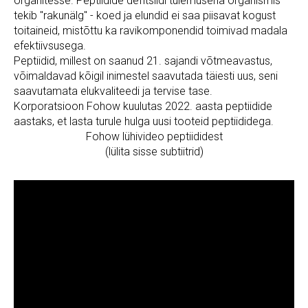
organitesse. Peptiidide defitsiidi tulemusena organismis
tekib "rakunälg" - koed ja elundid ei saa piisavat kogust
toitaineid, mistõttu ka ravikomponendid toimivad madala
efektiivsusega.
Peptiidid, millest on saanud 21. sajandi võtmeavastus,
võimaldavad kõigil inimestel saavutada täiesti uus, seni
saavutamata elukvaliteedi ja tervise tase.
Korporatsioon Fohow kuulutas 2022. aasta peptiidide
aastaks, et lasta turule hulga uusi tooteid peptiididega.
Fohow lühivideo peptiididest
(lülita sisse subtiitrid)