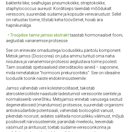
bakterite liike, sealhulgas pneumokokke, streptokokke,
staphylococcus aureust. Korditseps laiendab mõõdukalt
veresooni, suurendab südame ja kopsude verevarustust. Sellel
on rahustav toime, tõstab keha töövõimet, hoiab ära
hapnikunälga.
• Troopilise taime jamssi ekstrakt
taastab hormonaalset fooni,
aeglustab vananemise protsesse.
See on erinevate omadustega looduslikku päritolu komponent.
Metsik jamss (Dioscorea) on juba ammu tuntud oma naha
niisutava ja vananemise protsessi aeglustava toime poolest.
Taim sisaldab spetsiaalseid steroiditaolisi aineid – saponiine,
mida nimetatakse "hormooni prekursoriteks". See on ideaalne
looduslik toonik naiste endokriinsüsteemile.
Jamss vähendab vere kolesteroolitaset, takistab
aterosklerootiliste naastude ladestumist veresoonte seintele ja
normaliseerib vererõhku. Metsjamss ennetab vanusega seotud
degeneratiivseid (mandumise) protsesse, suurendab organismi
antioksüdantide potentsiaali, vähendab bioloogilist vanust,
pikendab noorust, aidates säilitada nooruslikku välimust, mõjub
positiivselt närvisüsteemile, parandab meeleolu, leevendab
väsimust ja ärrituvust, toetab südame-veresoonkonna ja