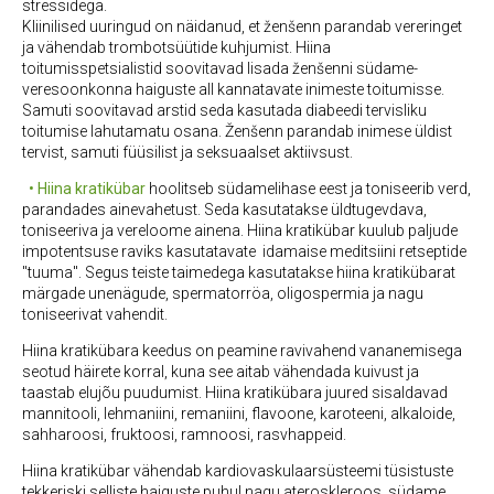
stressidega.
Kliinilised uuringud on näidanud, et ženšenn parandab vereringet
ja vähendab trombotsüütide kuhjumist. Hiina
toitumisspetsialistid soovitavad lisada ženšenni südame-
veresoonkonna haiguste all kannatavate inimeste toitumisse.
Samuti soovitavad arstid seda kasutada diabeedi tervisliku
toitumise lahutamatu osana. Ženšenn parandab inimese üldist
tervist, samuti füüsilist ja seksuaalset aktiivsust.
• Hiina kratikübar
hoolitseb südamelihase eest ja toniseerib verd,
parandades ainevahetust. Seda kasutatakse üldtugevdava,
toniseeriva ja vereloome ainena. Hiina kratikübar kuulub paljude
impotentsuse raviks kasutatavate idamaise meditsiini retseptide
"tuuma". Segus teiste taimedega kasutatakse hiina kratikübarat
märgade unenägude, spermatorröa, oligospermia ja nagu
toniseerivat vahendit.
Hiina kratikübara keedus on peamine ravivahend vananemisega
seotud häirete korral, kuna see aitab vähendada kuivust ja
taastab elujõu puudumist. Hiina kratikübara juured sisaldavad
mannitooli, lehmaniini, remaniini, flavoone, karoteeni, alkaloide,
sahharoosi, fruktoosi, ramnoosi, rasvhappeid.
Hiina kratikübar vähendab kardiovaskulaarsüsteemi tüsistuste
tekkeriski selliste haiguste puhul nagu ateroskleroos, südame