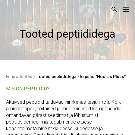
Tooted peptiididega
/
Fohow tooted
Tooted peptiididega - kapslid "Noorus Pluss"
MIS ON PEPTIIDID?
Aktiivsed peptiidid täidavad inimkehas teejuhi rolli. Kõik
aminohapped, toitained ja meditsiinilised komponendid
omandavad pärast seedimist ja lõhustumist
peptiidsidemed, mis tagab nende otsese
kohaletoimetamise rakkudesse, kudedesse ja