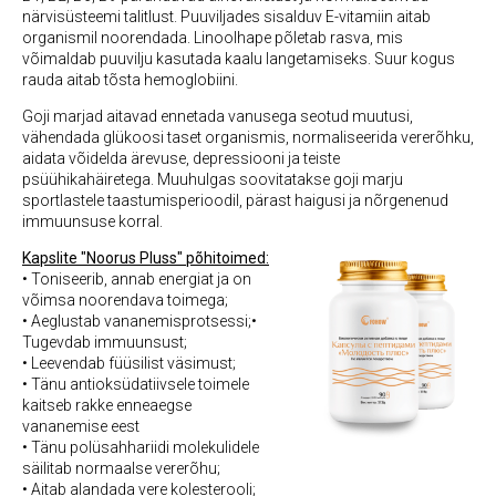
närvisüsteemi talitlust. Puuviljades sisalduv E-vitamiin aitab
organismil noorendada. Linoolhape põletab rasva, mis
võimaldab puuvilju kasutada kaalu langetamiseks. Suur kogus
rauda aitab tõsta hemoglobiini.
Goji marjad aitavad ennetada vanusega seotud muutusi,
vähendada glükoosi taset organismis, normaliseerida vererõhku,
aidata võidelda ärevuse, depressiooni ja teiste
psüühikahäiretega. Muuhulgas soovitatakse goji marju
sportlastele taastumisperioodil, pärast haigusi ja nõrgenenud
immuunsuse korral.
Kapslite "Noorus Pluss" põhitoimed:
• Toniseerib, annab energiat ja on
võimsa noorendava toimega;
• Aeglustab vananemisprotsessi;
•
Tugevdab immuunsust;
• Leevendab füüsilist väsimust;
• Tänu antioksüdatiivsele toimele
kaitseb rakke enneaegse
vananemise eest
• Tänu polüsahhariidi molekulidele
säilitab normaalse vererõhu;
• Aitab alandada vere kolesterooli;