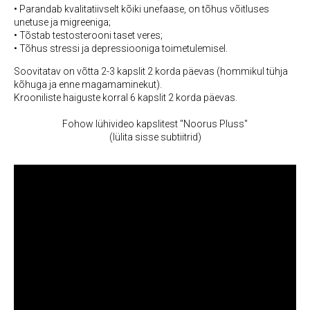
• Parandab kvalitatiivselt kõiki unefaase, on tõhus võitluses
unetuse ja migreeniga;
• Tõstab testosterooni taset veres;
• Tõhus stressi ja depressiooniga toimetulemisel.
Soovitatav on võtta 2-3 kapslit 2 korda päevas
(hommikul tühja
kõhuga ja enne magamaminekut).
Krooniliste haiguste korral 6 kapslit 2 korda päevas.
Fohow lühivideo kapslitest "Noorus Pluss"
(lülita sisse subtiitrid)