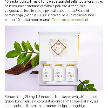
10 aasta jooksul lihvisid Fohow spetsialistid selle toote valemit,
et
selle ilmumine sarnaneks tõusva päikese kiirtega, mis
valgustavad teed tervise ja pikaealisuse suunas!
Kapslid
peptiididega „Noorus Pluss” kingivad Teile võimaluse tunda
ennast 10 aastat nooremana!
Toode on patenteeritud.
Fohow Yang Sheng TUI innovaatiliste toodete väljatöötamise
grupp, kuhu kuulusid korporatsiooni parimad spetsialistid, viis
läbi laiaulatusliku testimise raames hulga uuringuid ja