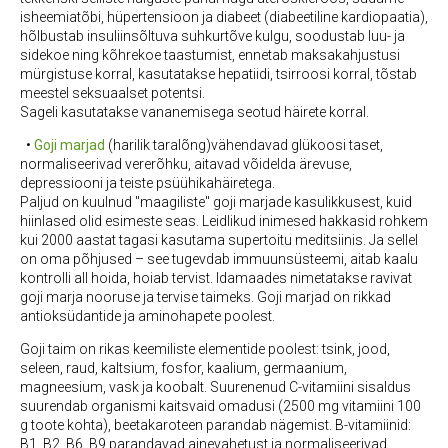
isheemiatõbi, hüpertensioon ja diabeet (diabeetiline kardiopaatia),
hõlbustab insuliinsõltuva suhkurtõve kulgu, soodustab luu- ja
sidekoe ning kõhrekoe taastumist, ennetab maksakahjustusi
mürgistuse korral, kasutatakse hepatiidi, tsirroosi korral, tõstab
meestel seksuaalset potentsi.
Sageli kasutatakse vananemisega seotud häirete korral.
•
Goji marjad
(harilik taralõng)vähendavad glükoosi taset,
normaliseerivad vererõhku, aitavad võidelda ärevuse,
depressiooni ja teiste psüühikahäiretega.
Paljud on kuulnud "maagiliste" goji marjade kasulikkusest, kuid
hiinlased olid esimeste seas. Leidlikud inimesed hakkasid rohkem
kui 2000 aastat tagasi kasutama supertoitu meditsiinis. Ja sellel
on oma põhjused – see tugevdab immuunsüsteemi, aitab kaalu
kontrolli all hoida, hoiab tervist. Idamaades nimetatakse ravivat
goji marja nooruse ja tervise taimeks. Goji marjad on rikkad
antioksüdantide ja aminohapete poolest.
Goji taim on rikas keemiliste elementide poolest: tsink, jood,
seleen, raud, kaltsium, fosfor, kaalium, germaanium,
magneesium, vask ja koobalt. Suurenenud C-vitamiini sisaldus
suurendab organismi kaitsvaid omadusi (2500 mg vitamiini 100
g toote kohta), beetakaroteen parandab nägemist. B-vitamiinid:
B1, B2, B6, B9 parandavad ainevahetust ja normaliseerivad