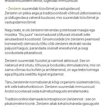
endokriinsüsteemi tervist, tugevdab immuunsust.
• Ženšenn
suurendab töövõimet ja vastupidavust,
Ženšenn on pikka aega ja traditsiooniliselt võitnud üldtoniseeriva
ja üldtugevdava vahendi kuulsuse, mis suurendab töövõimet ja
vastupidamisvõimet.
Nagu teate, e
i ole ženšenni tervendav potentsiaal maagia ega
müstika. "Elu juure" raviomadused sõltuvad otseselt selle
ainulaadsest koostisest. Ginsenosiidide (nn ženšenni peamised
toimeained) olemasolu tõttu võib ženšenni ekstrakt ravida
paljusid haigusi, parandada oluliselt enesetunnet ja isegi
soodustada pikaealisust.
Ženšenn suurendab füüsilist ja vaimset aktiivsust. See on
näitanud end ohutu, tõhusa ja loodusliku stimulaatorina, mis on
sama võimas kui kofeiin ja amfetamiinid, on aga leebe toimega
ega põhjusta seetõttu liigset ergutamist.
Tänu ženšennile normaliseerub kõigi organismi süsteemide töö,
eriti selle kaitsefunktsioon. Ženšenn suurendab immuunsust.
Arstid soovitavad seda külmetushaiguste ennetamiseks.
Traditsiooniline Idamaade kontseptsioon ženšennist - see on
pikatoimeline toonik. Ženšenn aitab kehal kohaneda igasuguste