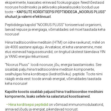
eksperimente, kaasates erinevaid fookusgruppe. Need tõestasid
nooruse hoidmiseks ja aktiivseks pikaealisuseks loodud uue
toote –
KAPSLITE KORDITSEPSI PEPTIIDIDEGA „NOORUS PLUSS”
ohutust ja valemi efektiivsust.
Peptiididega kapslid "NOORUS PLUSS" toniseerivad organismi,
laevad reipuse ja energiaga, võimaldades sel moel taastada keha
nooruse!
Hiina traditsiooniline meditsiin (HTM) on iidne ravikunst, millel on
üle 4000 aastane ajalugu. Arvatakse, et keha vananemine, meie
elus esinevad haigusseisundid, on tingitud üksteist täiendava YIN
ja YANG energia rikkumisest.
"Noorus Pluss" loodi nooruse, jõu, energia taastamiseks. See
sisaldab palju hiina traditsiooniline meditsiin komponente,
sealhulgas hiina korditsepsi (kedristõlviku) peptiide. Toote nimi
räägib enda eest: toode annab energiat, võimaldades taastada
keha nooruse!
Kapslite koostis sisaldab paljusid hiina traditsioonilise meditsiini
komponente, lisaks sellele ka salastatuid koostisaineid.
• Hiina korditsepsi peptiidid
on võimsad immunomodulaatorid,
annavad jõudu ja energiat, pikendavad noorust.